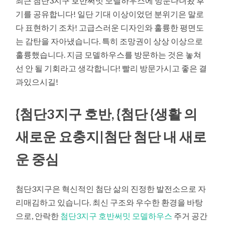
최근 첨단3지구 호반써밋 모델하우스에 방문다녀왔 후
기를 공유합니다! 일단 기대 이상이었던 분위기은 말로
다 표현하기 조차! 고급스러운 디자인와 훌륭한 평면도
는 감탄을 자아냈습니다. 특히 조망권이 상상 이상으로
훌륭했습니다. 지금 모델하우스를 방문하는 것은 놓쳐
선 안 될 기회라고 생각합니다! 빨리 방문가시고 좋은 결
과있으시길!
{첨단3지구 호반, {첨단 {생활 의
새로운 요충지|첨단 첨단 내 새로
운 중심
첨단3지구은 혁신적인 첨단 삶의 진정한 발전소으로 자
리매김하고 있습니다. 최신 구조와 우수한 환경을 바탕
으로, 안락한
첨단3지구 호반써밋 모델하우스
주거 공간